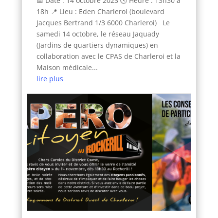
📅 Date : 14 octobre 2023 🕓 Heure : 13h30 à
18h 📍 Lieu : Eden Charleroi (boulevard
Jacques Bertrand 1/3 6000 Charleroi) Le
samedi 14 octobre, le réseau Jaquady
(Jardins de quartiers dynamiques) en
collaboration avec le CPAS de Charleroi et la
Maison médicale...
lire plus