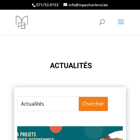
071/53.9153
info@mpacharleroi.be
ACTUALITÉS