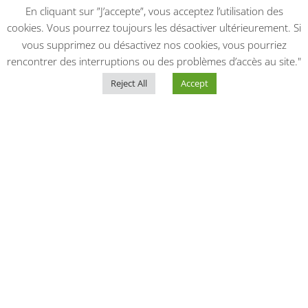
En cliquant sur ”J’accepte”, vous acceptez l’utilisation des
cookies. Vous pourrez toujours les désactiver ultérieurement. Si
vous supprimez ou désactivez nos cookies, vous pourriez
rencontrer des interruptions ou des problèmes d’accès au site."
Reject All
Accept
23
octobre
Canva niveau 2 : Maitrise
avancée (IA, vidéo & mises à
jour)
09
00 - 12
00
Maison de la Participation
et des Associations