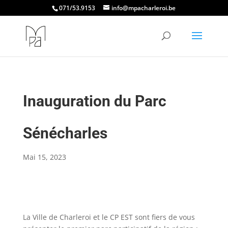
071/53.9153
info@mpacharleroi.be
Inauguration du Parc
Sénécharles
Mai 15, 2023
La Ville de Charleroi et le CP EST sont fiers de vous