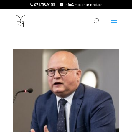
071/53.9153
info@mpacharleroi.be