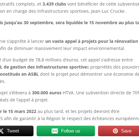
stratifs complets, et
3.439 clubs
vont bénéficier de cette subventio
llon en charge des Infrastructures sportives, Jean-Luc Crucke.
s jusqu’au 30 septembre, sera liquidée le 15 novembre au plus t
nie s’apprête à lancer
un vaste appel à projets pour la rénovation
fin de diminuer massivement leur impact environnemental.
d’un budget de 78,8 millions d’euros, cet appel s’adresse entre
L de gestion des infrastructures sportive
s propriétés des pouvoir
constitués en ASBL
dont le projet peut démontrer une économie d
es.
ojet s’élèvera à
300.000 euros
HTVA. Une subvention directe de 7
ats de l’appel à projet.
r le 15 mars 2022
au plus tard, et les projets devront être
5 afin de garantir à la Région le respect des échéances européenn
Tweet
Follow us
Save