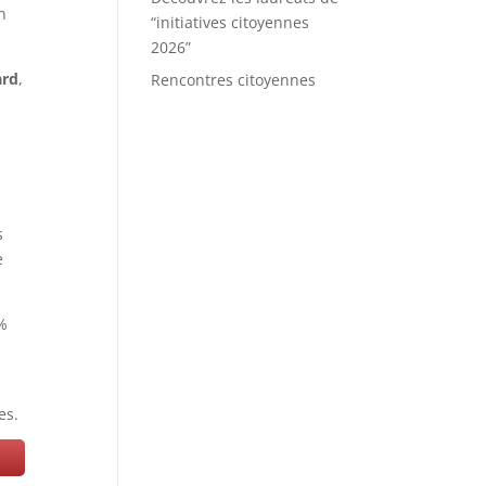
n
“initiatives citoyennes
2026”
ard
,
Rencontres citoyennes
s
e
0%
es.