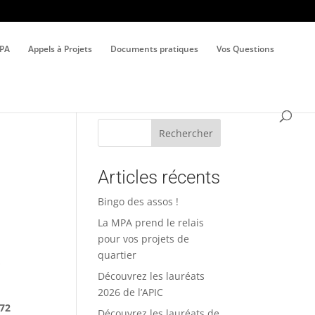
MPA
Appels à Projets
Documents pratiques
Vos Questions
Rechercher
Articles récents
Bingo des assos !
La MPA prend le relais
pour vos projets de
quartier
r
Découvrez les lauréats
2026 de l’APIC
72
Découvrez les lauréats de