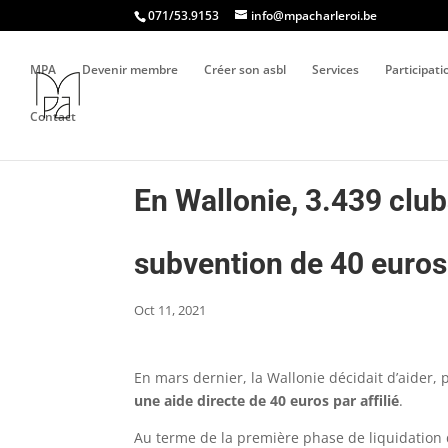
071/53.9153
info@mpacharleroi.be
MPA
Devenir membre
Créer son asbl
Services
Participat
Contact
En Wallonie, 3.439 club
subvention de 40 euros 
Oct 11, 2021
En mars dernier, la Wallonie décidait d’aider,
une aide directe de 40 euros par affilié
.
Au terme de la première phase de liquidation