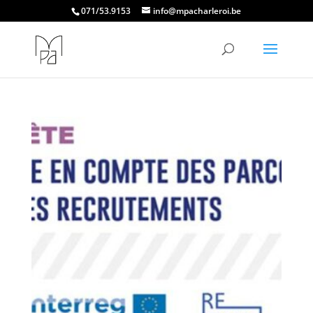
071/53.9153
info@mpacharleroi.be