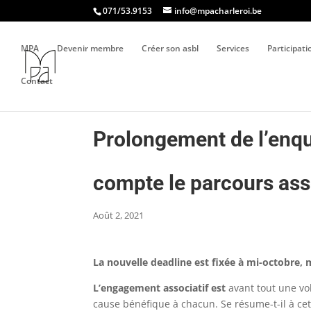
071/53.9153
info@mpacharleroi.be
MPA
Devenir membre
Créer son asbl
Services
Participat
Contact
Prolongement de l’enquê
compte le parcours asso
Août 2, 2021
La nouvelle deadline est fixée à mi-octobre, m
L’engagement associatif est
avant tout une vo
cause bénéfique à chacun. Se résume-t-il à c