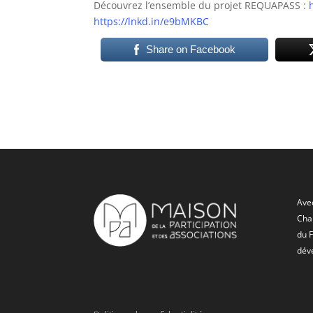
Découvrez l’ensemble du projet REQUAPASS :
https://lnkd.in/e9bMKBC
Share on Facebook
Avec
Char
du 
dév