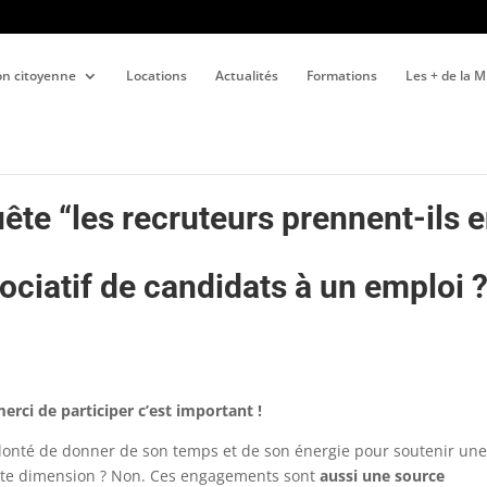
ion citoyenne
Locations
Actualités
Formations
Les + de la 
te “les recruteurs prennent-ils 
ciatif de candidats à un emploi ?
erci de participer c’est important !
lonté de donner de son temps et de son énergie pour soutenir un
ette dimension ? Non. Ces engagements sont
aussi une source