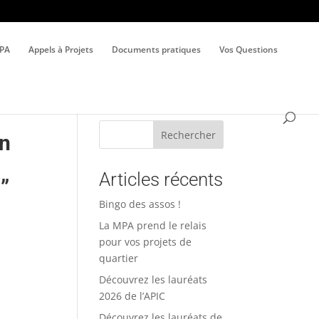
MPA
Appels à Projets
Documents pratiques
Vos Questions
Rechercher
en
Articles récents
”
Bingo des assos !
La MPA prend le relais
pour vos projets de
quartier
Découvrez les lauréats
e
2026 de l’APIC
Découvrez les lauréats de