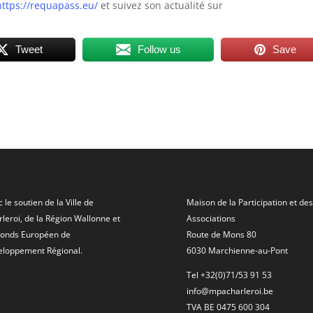
https://requapass.eu/
et suivez son actualité sur
Tweet
Follow us
Save
 le soutien de la Ville de
Maison de la Participation et des
leroi, de la Région Wallonne et
Associations
Fonds Européen de
Route de Mons 80
eloppement Régional.
6030 Marchienne-au-Pont
Tel +32(0)71/53 91 53
info@mpacharleroi.be
TVA BE 0475 600 304