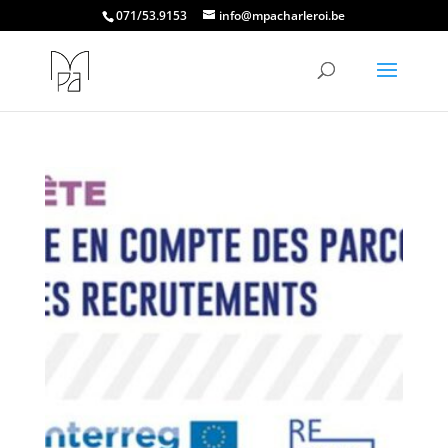
071/53.9153
info@mpacharleroi.be