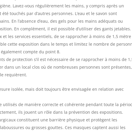
iène. Lavez-vous régulièrement les mains, y compris après un
t été touchés par d’autres personnes. L’eau et le savon sont
ins. En l’absence d’eau, des gels pour les mains adéquats ou
sition. En complément, il est possible d’utiliser des gants jetables.
ux et les services essentiels, de se rapprocher à moins de 1,5 mètre
ible cette exposition dans le temps et limitez le nombre de person
ez également compte du point 8.
ts de protection s’il est nécessaire de se rapprocher à moins de 1,
rer dans un local clos où de nombreuses personnes sont présentes
 le requièrent.
sure isolée, mais doit toujours être envisagée en relation avec
tre utilisés de manière correcte et cohérente pendant toute la pério
rectement, ils jouent un rôle dans la prévention des expositions.
rgicaux constituent une barrière physique et protègent les
claboussures ou grosses gouttes. Ces masques captent aussi les