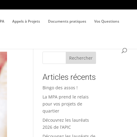
MPA
Appels à Projets
Documents pratiques
Vos Questions
Rechercher
Articles récents
Bingo des assos !
La MPA prend le relais
pour vos projets de
quartier
Découvrez les lauréats
2026 de l’APIC
Découvrez les lauréats de