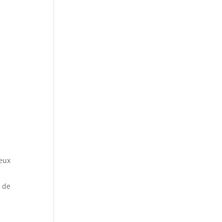
ieux
e de