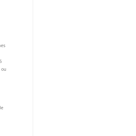
nes
5
, ou
de