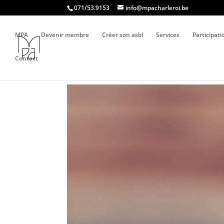
071/53.9153
info@mpacharleroi.be
MPA
Devenir membre
Créer son asbl
Services
Participat
Contact