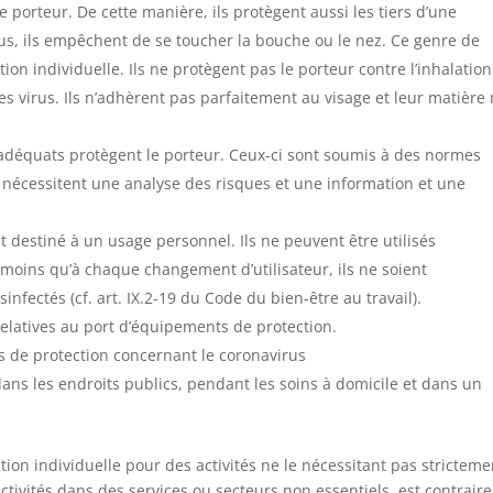
e porteur. De cette manière, ils protègent aussi les tiers d’une
lus, ils empêchent de se toucher la bouche ou le nez. Ce genre de
n individuelle. Ils ne protègent pas le porteur contre l’inhalatio
es virus. Ils n’adhèrent pas parfaitement au visage et leur matière
adéquats protègent le porteur. Ceux-ci sont soumis à des normes
ls nécessitent une analyse des risques et une information et une
 destiné à un usage personnel. Ils ne peuvent être utilisés
 moins qu’à chaque changement d’utilisateur, ils ne soient
fectés (cf. art. IX.2-19 du Code du bien-être au travail).
 relatives au port d’équipements de protection.
 de protection concernant le coronavirus
 dans les endroits publics, pendant les soins à domicile et dans un
ction individuelle pour des activités ne le nécessitant pas stricteme
activités dans des services ou secteurs non essentiels, est contraire