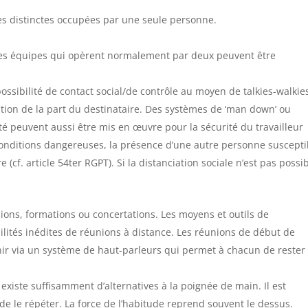
ces distinctes occupées par une seule personne.
l, les équipes qui opèrent normalement par deux peuvent être
a possibilité de contact social/de contrôle au moyen de talkies-walkie
ction de la part du destinataire. Des systèmes de ‘man down’ ou
té peuvent aussi être mis en œuvre pour la sécurité du travailleur
 conditions dangereuses, la présence d’une autre personne suscepti
cf. article 54ter RGPT). Si la distanciation sociale n’est pas possi
nions, formations ou concertations. Les moyens et outils de
ités inédites de réunions à distance. Les réunions de début de
nir via un système de haut-parleurs qui permet à chacun de rester
 existe suffisamment d’alternatives à la poignée de main. Il est
de le répéter. La force de l’habitude reprend souvent le dessus.