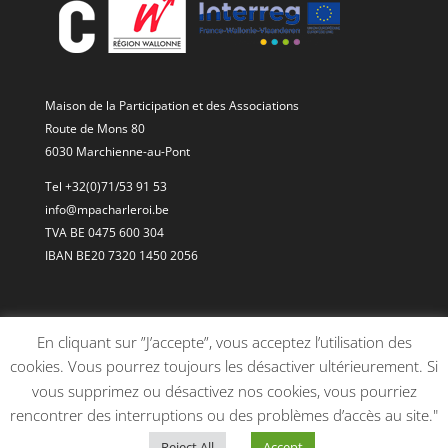
Maison de la Participation et des Associations
Route de Mons 80
6030 Marchienne-au-Pont
Tel +32(0)71/53 91 53
info@mpacharleroi.be
TVA BE 0475 600 304
IBAN BE20 7320 1450 2056
En cliquant sur ”J’accepte”, vous acceptez l’utilisation des
cookies. Vous pourrez toujours les désactiver ultérieurement. Si
vous supprimez ou désactivez nos cookies, vous pourriez
rencontrer des interruptions ou des problèmes d’accès au site."
Reject All
Accept