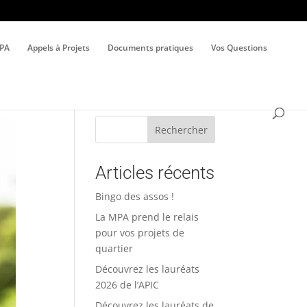
MPA
Appels à Projets
Documents pratiques
Vos Questions
Rechercher
Articles récents
Bingo des assos !
La MPA prend le relais
pour vos projets de
quartier
Découvrez les lauréats
2026 de l’APIC
Découvrez les lauréats de