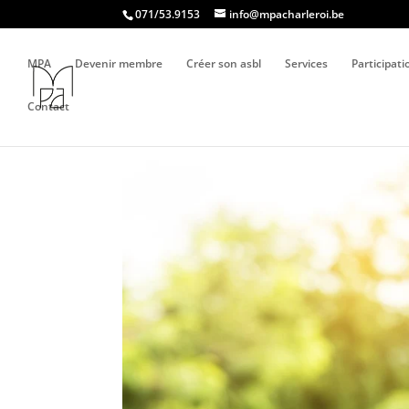
071/53.9153
info@mpacharleroi.be
MPA
Devenir membre
Créer son asbl
Services
Participat
Contact