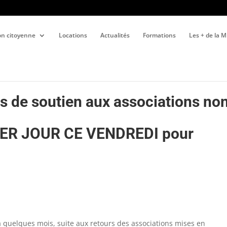
ion citoyenne
Locations
Actualités
Formations
Les + de la 
ds de soutien aux associations no
IER JOUR CE VENDREDI pour
y a quelques mois, suite aux retours des associations mises en