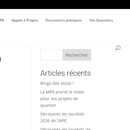
MPA
Appels à Projets
Documents pratiques
Vos Questions
Rechercher
n
Articles récents
Bingo des assos !
La MPA prend le relais
pour vos projets de
quartier
Découvrez les lauréats
2026 de l’APIC
Découvrez les lauréats de