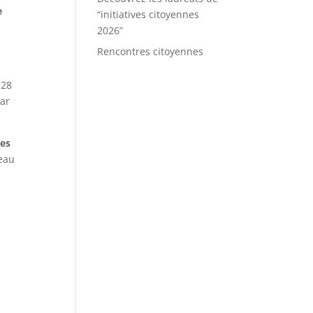
e
“initiatives citoyennes
2026”
Rencontres citoyennes
 28
par
res
veau