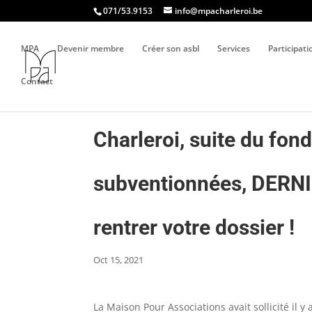
071/53.9153
info@mpacharleroi.be
MPA
Devenir membre
Créer son asbl
Services
Participat
Contact
Charleroi, suite du fon
subventionnées, DERN
rentrer votre dossier !
Oct 15, 2021
La Maison Pour Associations avait sollicité il 