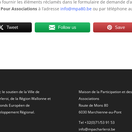
 à fournir les éléments réclamés dans le formulaire de demande d’
n Pour Associations
à l’adresse
info@​mpa80.​be
ou par téléphone a
Tweet
Follow us
Save
 le soutien de la Ville de
Maison de la Participation et des
leroi, de la Région Wallonne et
Associations
Fonds Européen de
Route de Mons 80
eloppement Régional.
6030 Marchienne-au-Pont
Tel +32(0)71/53 91 53
info@mpacharleroi.be