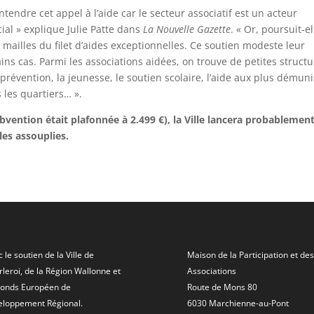
ndre cet appel à l’aide car le secteur associatif est un acteur
al » explique Julie Patte dans
La Nouvelle Gazette
. « Or, poursuit-el
s mailles du filet d’aides exceptionnelles. Ce soutien modeste leur
ains cas. Parmi les associations aidées, on trouve de petites struct
révention, la jeunesse, le soutien scolaire, l’aide aux plus démuni
s les quartiers… ».
ubvention était plafonnée à 2.499 €), la Ville lancera probablemen
les assouplies.
 le soutien de la Ville de
Maison de la Participation et des
leroi, de la Région Wallonne et
Associations
Fonds Européen de
Route de Mons 80
eloppement Régional.
6030 Marchienne-au-Pont