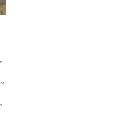
ne
n
ons,
ée