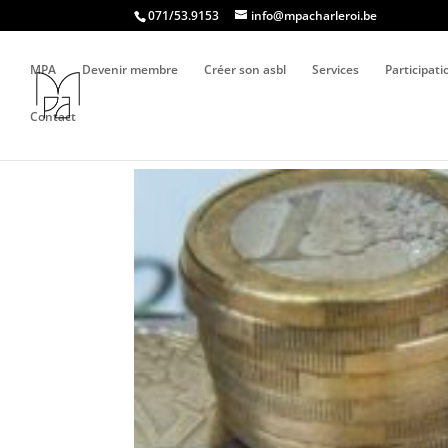
071/53.9153
info@mpacharleroi.be
MPA
Devenir membre
Créer son asbl
Services
Participat
Contact