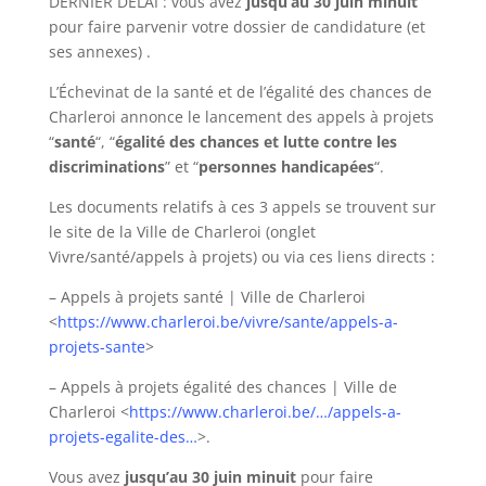
DERNIER DELAI : vous avez
jusqu’au 30 juin minuit
pour faire parvenir votre dossier de candidature (et
ses annexes) .
L’Échevinat de la santé et de l’égalité des chances de
Charleroi annonce le lancement des appels à projets
“
santé
“, “
égalité des chances et lutte contre les
discriminations
” et “
personnes handicapées
“.
Les documents relatifs à ces 3 appels se trouvent sur
le site de la Ville de Charleroi (onglet
Vivre/santé/appels à projets) ou via ces liens directs :
– Appels à projets santé | Ville de Charleroi
<
https://www.charleroi.be/vivre/sante/appels-a-
projets-sante
>
– Appels à projets égalité des chances | Ville de
Charleroi <
https://www.charleroi.be/…/appels-a-
projets-egalite-des…
>.
Vous avez
jusqu’au 30 juin minuit
pour faire