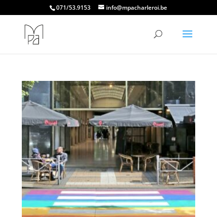
071/53.9153
info@mpacharleroi.be