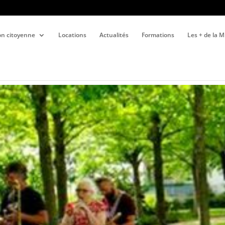
ion citoyenne
Locations
Actualités
Formations
Les + de la 