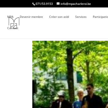
071/53.9153
info@mpacharleroi.be
MPA
Devenir membre
Créer son asbl
Services
Participat
Contact