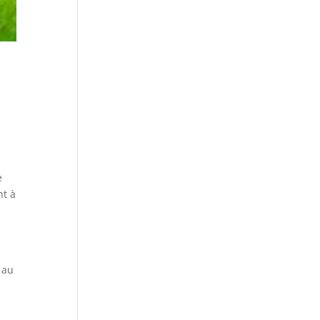
e
nt à
 au