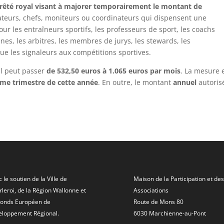
rêté royal visant à majorer temporairement le montant de
ateurs, chefs, moniteurs ou coordinateurs qui dispensent une
pour les entraîneurs sportifs, les professeurs de sport, les coachs
unes, les arbitres, les membres de jurys, les stewards, les
ue les signaleurs aux compétitions sportives.
el peut passer
de 532,50 euros à 1.065 euros par mois
. La mesure 
ième trimestre de cette année
. En outre, le montant
annuel
autoris
 le soutien de la Ville de
Maison de la Participation et des
leroi, de la Région Wallonne et
Associations
Fonds Européen de
Route de Mons 80
eloppement Régional.
6030 Marchienne-au-Pont