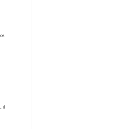
ce.
,
 Il