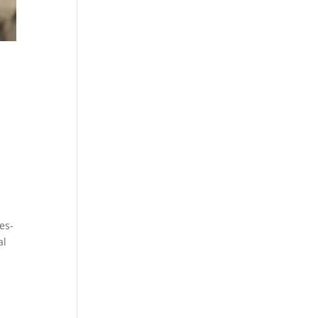
es-
al