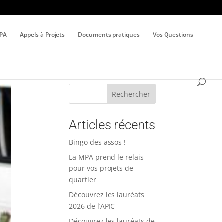
MPA
Appels à Projets
Documents pratiques
Vos Questions
Rechercher
Articles récents
Bingo des assos !
La MPA prend le relais
pour vos projets de
quartier
Découvrez les lauréats
2026 de l’APIC
Découvrez les lauréats de