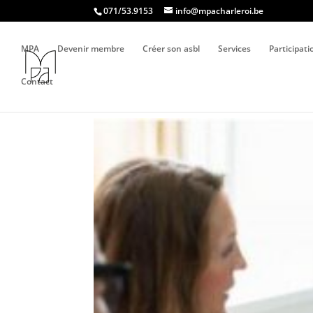
071/53.9153
info@mpacharleroi.be
MPA
Devenir membre
Créer son asbl
Services
Participat
Contact