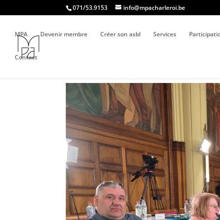
071/53.9153
info@mpacharleroi.be
MPA
Devenir membre
Créer son asbl
Services
Participat
Contact