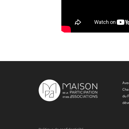
Avec
Char
du 
dév