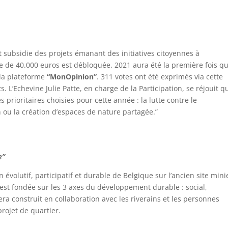
t subsidie des projets émanant des initiatives citoyennes à
e de 40.000 euros est débloquée. 2021 aura été la première fois q
a la plateforme
“MonOpinion”
. 311 votes ont été exprimés via cette
s. L’Echevine Julie Patte, en charge de la Participation, se réjouit q
prioritaires choisies pour cette année : la lutte contre le
n ou la création d’espaces de nature partagée.”
e”
 évolutif, participatif et durable de Belgique sur l’ancien site mini
est fondée sur les 3 axes du développement durable : social,
a construit en collaboration avec les riverains et les personnes
rojet de quartier.