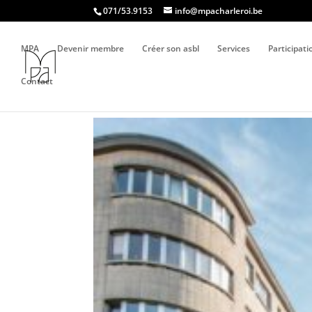
071/53.9153
info@mpacharleroi.be
MPA
Devenir membre
Créer son asbl
Services
Participat
Contact