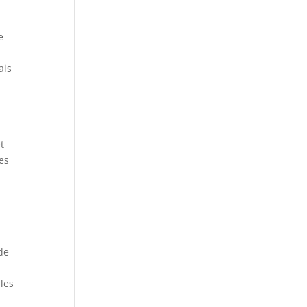
e
ais
t
es
 de
 les