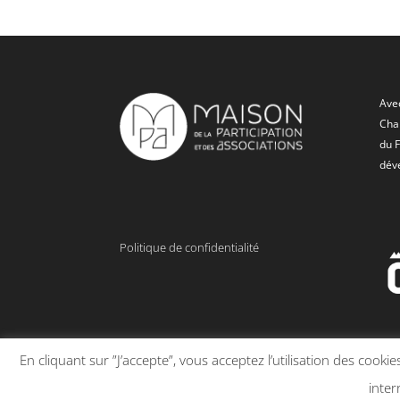
Avec
Char
du 
dév
Politique de confidentialité
En cliquant sur ”J’accepte”, vous acceptez l’utilisation des coo
inter
Design de
Elegant Themes
| Propulsé par
WordPress