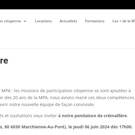
ion citoyenne
Locations
Actualités
Formations
Les + de la 
re
e MPA : les missions de participation citoyenne se sont ajoutées à
ion des 20 ans de la MPA, nous avions marié ces deux compétences
uvrir notre nouvelle équipe de façon conviviale.
és et souhaitons vous inviter
à notre pendaison de crémaillère
.
s, 80 6030 Marchienne-Au-Pont), le jeudi 06 juin 2024 dès 17h00.