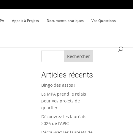
MPA
Appels à Projets
Documents pratiques
Vos Questions
Rechercher
Articles récents
Bingo des assos !
La MPA prend le relais
.
pour vos projets de
quartier
Découvrez les lauréats
2026 de l’APIC
Découvrez les lauréats de