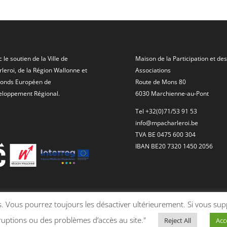
 le soutien de la Ville de
Maison de la Participation et des
leroi, de la Région Wallonne et
Associations
Fonds Européen de
Route de Mons 80
eloppement Régional.
6030 Marchienne-au-Pont
Tel +32(0)71/53 91 53
info@mpacharleroi.be
TVA BE 0475 600 304
IBAN BE20 7320 1450 2056
kies. Vous pourrez toujours les désactiver ultérieurement. Si vous 
ruptions ou des problèmes d’accès au site."
Reject All
Acc