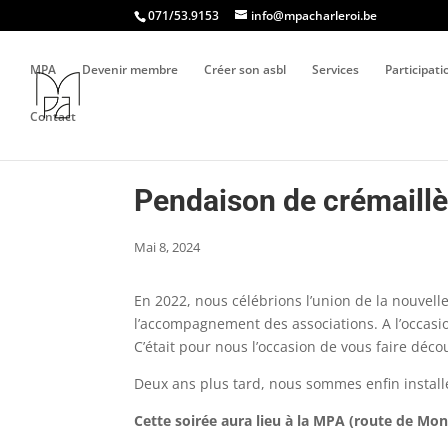
071/53.9153
info@mpacharleroi.be
MPA
Devenir membre
Créer son asbl
Services
Participat
Contact
Pendaison de crémaillè
Mai 8, 2024
En 2022, nous célébrions l’union de la nouvell
l’accompagnement des associations. A l’occas
C’était pour nous l’occasion de vous faire déco
Deux ans plus tard, nous sommes enfin install
Cette soirée aura lieu à la MPA (route de Mon