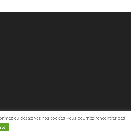
supprimez ou désactivez nos cookies, vous pourriez rencontrer des
ept